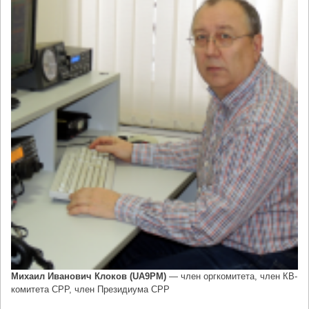
Михаил Иванович Клоков (UA9PM)
— член оргкомитета, член КВ-
комитета СРР, член Президиума СРР