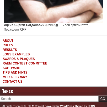
Яцкив Снргей Богданович (RN3RQ)
— член оргкомитета,
Президент СРР
ABOUT
RULES
RESULTS
LOGS EXAMPLES
AWARDS & PLAQUES
RAEM CONTEST COMMITTEE
SOFTWARE
TIPS AND HINTS
MEDIA LIBRARY
CONTACT US
Поиск
Search
All rights reserved © RAEM Contest
Powered by WordPress
Theme by SEOS