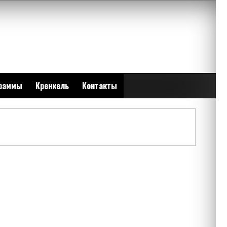
раммы
Кренкель
Контакты